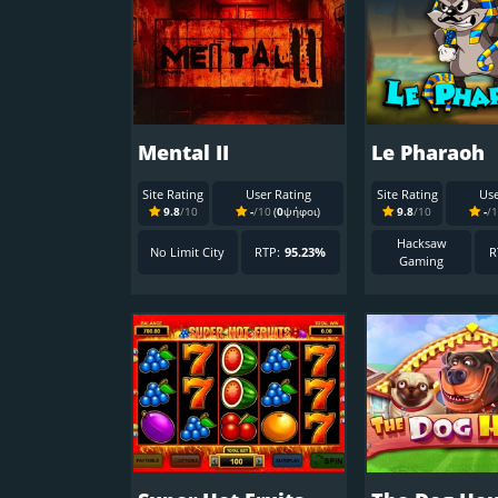
Mental II
Le Pharaoh
Site Rating
User Rating
Site Rating
Use
9.8
/10
-
/10
(
0
ψήφοι)
9.8
/10
-
/
Hacksaw
No Limit City
RTP:
95.23%
R
Gaming