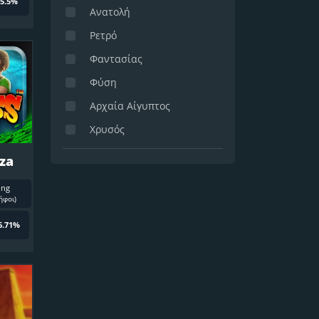
95.5%
Ανατολή
No Limit City
Ρετρό
Hacksaw Gaming
Φαντασίας
Netent
Φύση
ELK
Αρχαία Αίγυπτος
Wazdan
Χρυσός
Big Time Gaming
Ιστορία
EGT (Amusnet)
za
Τηλεόραση
IGT
ing
Ταξίδια
ήφοι)
Betsoft
Φαγητό
6.71%
Novomatic
Ιρλανδία
1X2 Gaming
Αθλήματα
Oryx Gaming
Απόκριες
Golden Coin Studios
Halloween