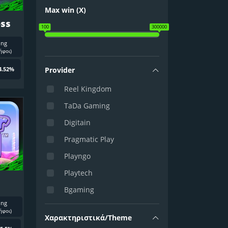
Max win (X)
ss
100
300000
ing
ήφοι)
Provider
4.52%
Reel Kingdom
TaDa Gaming
Digitain
Pragmatic Play
Playngo
Playtech
Bgaming
ing
Relax Gaming
ήφοι)
Χαρακτηριστικά/Theme
Yggdrasil