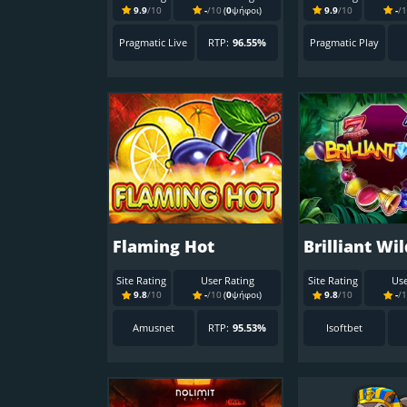
9.9
/10
-
/10
(
0
ψήφοι)
9.9
/10
-
/
Pragmatic Live
RTP:
96.55%
Pragmatic Play
Flaming Hot
Brilliant Wi
Site Rating
User Rating
Site Rating
Use
9.8
/10
-
/10
(
0
ψήφοι)
9.8
/10
-
/
Amusnet
RTP:
95.53%
Isoftbet