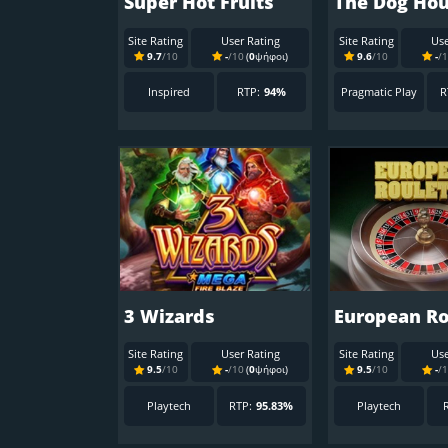
Super Hot Fruits
The Dog Ho
Site Rating
User Rating
Site Rating
Use
9.7
/10
-
/10
(
0
ψήφοι)
9.6
/10
-
/
Inspired
RTP:
94%
Pragmatic Play
R
3 Wizards
European Ro
Site Rating
User Rating
Site Rating
Use
9.5
/10
-
/10
(
0
ψήφοι)
9.5
/10
-
/
Playtech
RTP:
95.83%
Playtech