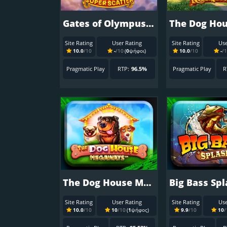
Gates of Olympus Super Scatter
Site Rating
User Rating
Site Rating
Use
10.0
/10
-
/10
(
0
ψήφοι)
10.0
/10
-
/
Pragmatic Play
RTP:
96.5%
Pragmatic Play
R
The Dog House Megaways
Big Bass Sp
Site Rating
User Rating
Site Rating
Use
10.0
/10
10
/10
(
1
ψήφος)
9.9
/10
10
/