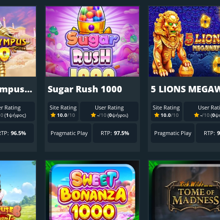
Gates of Olympus 1000 Demo
Sugar Rush 1000
r Rating
Site Rating
User Rating
Site Rating
User Rat
10
(
1
ψήφος)
10.0
/10
-
/10
(
0
ψήφοι)
10.0
/10
-
/10
(
0
ψ
RTP:
96.5%
Pragmatic Play
RTP:
97.5%
Pragmatic Play
RTP: