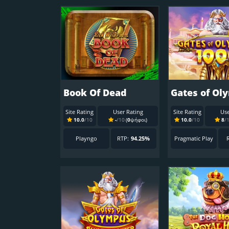
Book Of Dead
Site Rating
User Rating
Site Rating
Use
10.0
/10
-
/10
(
0
ψήφοι)
10.0
/10
8
/
Playngo
RTP:
94.25%
Pragmatic Play