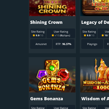
Shining Crown
Legacy of D
Site Rating
User Rating
Site Rating
Use
9.9
/10
-
/10
(
0
ψήφοι)
9.9
/10
10
/
Amusnet
RTP:
96.37%
Playngo
R
Gems Bonanza
Site Rating
User Rating
Site Rating
Use