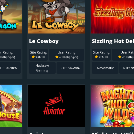
Le Cowboy
Sizzling Hot De
r Rating
Site Rating
User Rating
Site Rating
User Rat
10
(
0
ψήφοι)
9.8
/10
-
/10
(
0
ψήφοι)
9.7
/10
-
/10
(
0
ψ
Hacksaw
TP:
96.18%
RTP:
96.28%
Novomatic
RTP:
9
Gaming