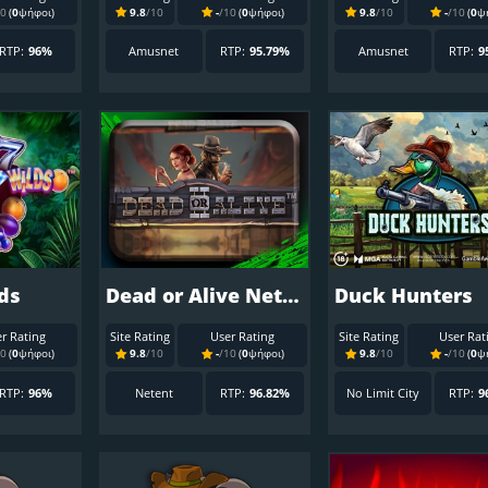
10
(
0
ψήφοι)
9.8
/10
-
/10
(
0
ψήφοι)
9.8
/10
-
/10
(
0
ψ
RTP:
96%
Amusnet
RTP:
95.79%
Amusnet
RTP:
9
lds
Dead or Alive Netent
Duck Hunters
r Rating
Site Rating
User Rating
Site Rating
User Rat
10
(
0
ψήφοι)
9.8
/10
-
/10
(
0
ψήφοι)
9.8
/10
-
/10
(
0
ψ
RTP:
96%
Netent
RTP:
96.82%
No Limit City
RTP:
9