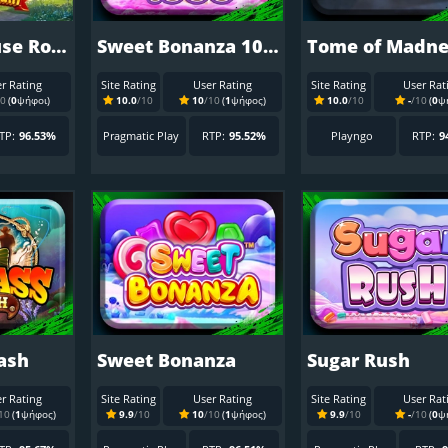
The Dog House Royal Hunt
Sweet Bonanza 1000
Tome of Madne
r Rating
Site Rating
User Rating
Site Rating
User Rat
10
(
0
ψήφοι)
10.0
/10
10
/10
(
1
ψήφος)
10.0
/10
-
/10
(
0
ψ
TP:
96.53%
Pragmatic Play
RTP:
95.52%
Playngo
RTP:
9
lash
Sweet Bonanza
Sugar Rush
r Rating
Site Rating
User Rating
Site Rating
User Rat
10
(
1
ψήφος)
9.9
/10
10
/10
(
1
ψήφος)
9.9
/10
-
/10
(
0
ψ