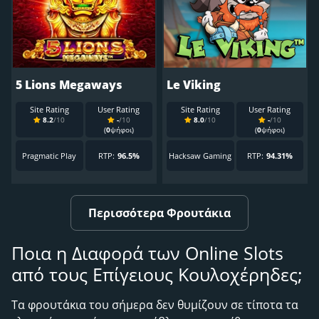
5 Lions Megaways
Le Viking
Site Rating
User Rating
Site Rating
User Rating
8.2
/10
-
/10
8.0
/10
-
/10
(
0
ψήφοι)
(
0
ψήφοι)
Pragmatic Play
RTP:
96.5%
Hacksaw Gaming
RTP:
94.31%
Περισσότερα Φρουτάκια
Ποια η Διαφορά των Online Slots
από τους Επίγειους Κουλοχέρηδες;
Τα φρουτάκια του σήμερα δεν θυμίζουν σε τίποτα τα