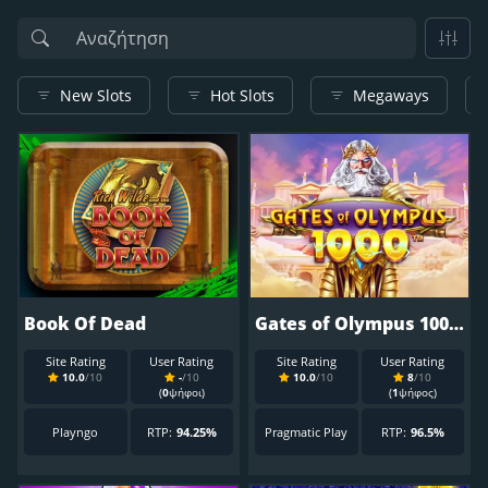
New Slots
Hot Slots
Megaways
Book Of Dead
Gates of Olympus 1000 Demo
Site Rating
User Rating
Site Rating
User Rating
10.0
/10
-
/10
10.0
/10
8
/10
(
0
ψήφοι)
(
1
ψήφος)
Playngo
RTP:
94.25%
Pragmatic Play
RTP:
96.5%