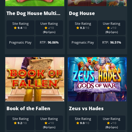
The Dog House Multihold
Dog House
Site Rating
User Rating
Site Rating
User Rating
9.4
/10
-
/10
9.3
/10
-
/10
(
0
ψήφοι)
(
0
ψήφοι)
Pragmatic Play
RTP:
96.06%
Pragmatic Play
RTP:
96.51%
Book of the Fallen
Zeus vs Hades
Site Rating
User Rating
Site Rating
User Rating
9.2
/10
-
/10
9.0
/10
-
/10
(
0
ψήφοι)
(
0
ψήφοι)