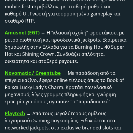
mobile-first περιβάλλον, με σταθερό ρυθμό και
καθαρό UI. Γνωστή για ισορροπημένο gameplay και
σταθερό RTP.
Amusnet (EGT)
→ Η “κλασική σχολή” φρουτάκιου, με
ρετρό αισθητική και προοδευτικά jackpots. Εξαιρετικά
δημοφιλής στην Ελλάδα για τα Burning Hot, 40 Super
Hot και Shining Crown. Συνδυάζει απλότητα,
οικειότητα και σταθερά payouts.
Novomatic / Greentube
→ Με παράδοση από τα
επίγεια καζίνο, έφερε online τίτλους όπως το Book of
Ra και Lucky Lady’s Charm. Κρατάει τον κλασικό
μηχανισμό, λίγες γραμμές πληρωμής και γνώριμη
εμπειρία για όσους αγαπούν το “παραδοσιακό”.
Playtech
→ Από τους μεγαλύτερους ομίλους
λογισμικού iGaming παγκοσμίως. Ειδικεύεται στα
networked jackpots, στα exclusive branded slots και