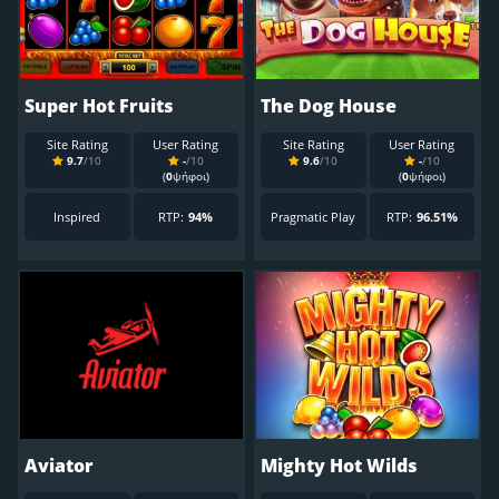
Super Hot Fruits
The Dog House
Site Rating
User Rating
Site Rating
User Rating
9.7
/10
-
/10
9.6
/10
-
/10
(
0
ψήφοι)
(
0
ψήφοι)
Inspired
RTP:
94%
Pragmatic Play
RTP:
96.51%
Aviator
Mighty Hot Wilds