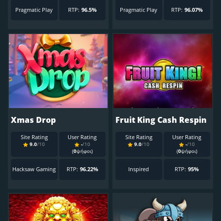
Pragmatic Play
RTP:
96.5%
Pragmatic Play
RTP:
96.07%
Xmas Drop
Fruit King Cash Respin
Site Rating
User Rating
Site Rating
User Rating
9.0
/10
-
/10
9.0
/10
-
/10
(
0
ψήφοι)
(
0
ψήφοι)
Hacksaw Gaming
RTP:
96.22%
Inspired
RTP:
95%