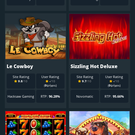
Le Cowboy
Sizzling Hot Deluxe
Site Rating
User Rating
Site Rating
User Rating
9.8
/10
-
/10
9.7
/10
-
/10
(
0
ψήφοι)
(
0
ψήφοι)
Hacksaw Gaming
RTP:
96.28%
Novomatic
RTP:
95.66%