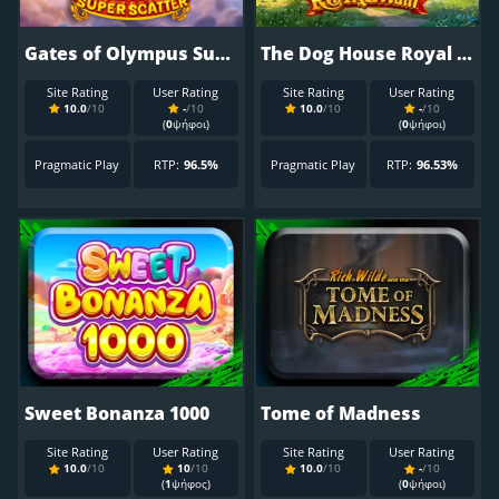
Gates of Olympus Super Scatter
The Dog House Royal Hunt
Site Rating
User Rating
Site Rating
User Rating
10.0
/10
-
/10
10.0
/10
-
/10
(
0
ψήφοι)
(
0
ψήφοι)
Pragmatic Play
RTP:
96.5%
Pragmatic Play
RTP:
96.53%
Sweet Bonanza 1000
Tome of Madness
Site Rating
User Rating
Site Rating
User Rating
10.0
/10
10
/10
10.0
/10
-
/10
(
1
ψήφος)
(
0
ψήφοι)