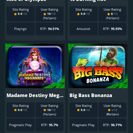
Site Rating
User Rating
Site Rating
User Rating
9.9
/10
10
/10
9.9
/10
8
/10
(
1
ψήφος)
(
1
ψήφος)
Playngo
RTP:
94.51%
Amusnet
RTP:
95.93%
Madame Destiny Megaways
Big Bass Bonanza
Site Rating
User Rating
Site Rating
User Rating
9.9
/10
10
/10
9.9
/10
-
/10
(
1
ψήφος)
(
0
ψήφοι)
Pragmatic Play
RTP:
95.7%
Pragmatic Play
RTP:
96.71%