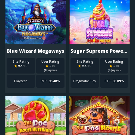
Blue Wizard Megaways
Sugar Supreme Powernudge
Site Rating
User Rating
Site Rating
User Rating
9.4
/10
-
/10
9.4
/10
-
/10
(
0
ψήφοι)
(
0
ψήφοι)
Playtech
RTP:
96.48%
Pragmatic Play
RTP:
96.09%