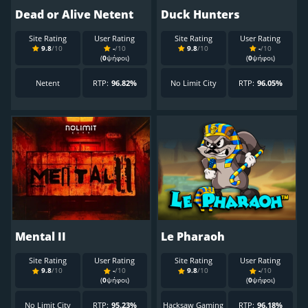
Dead or Alive Netent
Duck Hunters
Site Rating
User Rating
Site Rating
User Rating
9.8
/10
-
/10
9.8
/10
-
/10
(
0
ψήφοι)
(
0
ψήφοι)
Netent
RTP:
96.82%
No Limit City
RTP:
96.05%
Mental II
Le Pharaoh
Site Rating
User Rating
Site Rating
User Rating
9.8
/10
-
/10
9.8
/10
-
/10
(
0
ψήφοι)
(
0
ψήφοι)
No Limit City
RTP:
95.23%
Hacksaw Gaming
RTP:
96.18%