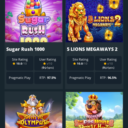
Sugar Rush 1000
5 LIONS MEGAWAYS 2
Site Rating
User Rating
Site Rating
User Rating
10.0
/10
-
/10
10.0
/10
-
/10
(
0
ψήφοι)
(
0
ψήφοι)
Pragmatic Play
RTP:
97.5%
Pragmatic Play
RTP:
96.5%