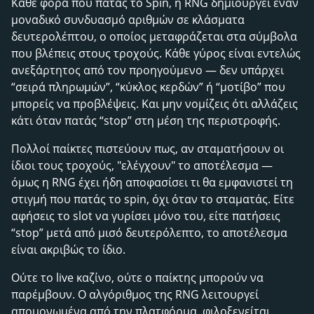
Κάθε φορά που πατάς το Spin, η RNG δημιουργεί έναν
μοναδικό συνδυασμό αριθμών σε κλάσματα
δευτερολέπτου, ο οποίος μεταφράζεται στα σύμβολα
που βλέπεις στους τροχούς. Κάθε γύρος είναι εντελώς
ανεξάρτητος από τον προηγούμενο — δεν υπάρχει
“σειρά πληρωμών”, “κύκλος κερδών” ή “μοτίβο” που
μπορείς να προβλέψεις. Και μην νομίζεις ότι αλλάζεις
κάτι όταν πατάς “stop” στη μέση της περιστροφής.
Πολλοί παίκτες πιστεύουν πως, αν σταματήσουν οι
ίδιοι τους τροχούς, "ελέγχουν" το αποτέλεσμα —
όμως η RNG έχει ήδη αποφασίσει τι θα εμφανιστεί τη
στιγμή που πατάς το spin, όχι όταν το σταματάς. Είτε
αφήσεις το slot να γυρίσει μόνο του, είτε πατήσεις
“stop” μετά από μισό δευτερόλεπτο, το αποτέλεσμα
είναι ακριβώς το ίδιο.
Ούτε το live καζίνο, ούτε ο παίκτης μπορούν να
παρέμβουν. Ο αλγόριθμος της RNG λειτουργεί
απομονωμένα από την πλατφόρμα, φιλοξενείται