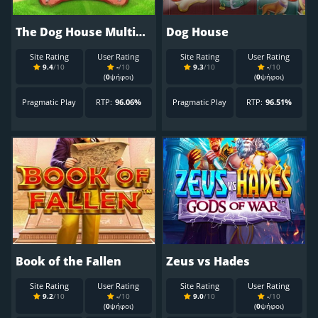
The Dog House Multihold
Dog House
Site Rating
User Rating
Site Rating
User Rating
9.4
/10
-
/10
9.3
/10
-
/10
(
0
ψήφοι)
(
0
ψήφοι)
Pragmatic Play
RTP:
96.06%
Pragmatic Play
RTP:
96.51%
Book of the Fallen
Zeus vs Hades
Site Rating
User Rating
Site Rating
User Rating
9.2
/10
-
/10
9.0
/10
-
/10
(
0
ψήφοι)
(
0
ψήφοι)