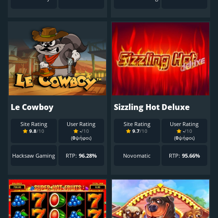
Le Cowboy
Sizzling Hot Deluxe
Site Rating
User Rating
Site Rating
User Rating
9.8
/10
-
/10
9.7
/10
-
/10
(
0
ψήφοι)
(
0
ψήφοι)
Hacksaw Gaming
RTP:
96.28%
Novomatic
RTP:
95.66%