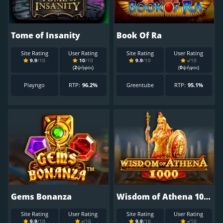
Tome of Insanity
Book Of Ra
Site Rating
User Rating
Site Rating
User Rating
9.9
/10
10
/10
9.9
/10
-
/10
(
2
ψήφοι)
(
0
ψήφοι)
Playngo
RTP:
96.2%
Greentube
RTP:
95.1%
Gems Bonanza
Wisdom of Athena 1000
Site Rating
User Rating
Site Rating
User Rating
9.9
/10
-
/10
9.9
/10
-
/10