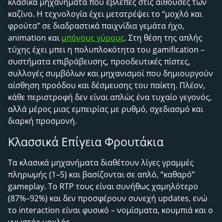
κλασικά μηχανήματα που έβλεπες στις αίθουσες των
καζίνο. Η τεχνολογία έχει μετατρέψει το “μοχλό και
φρούτα” σε διαδραστικά παιχνίδια γεμάτα ήχο,
animation και
μπόνους γύρους
. Στη θέση της απλής
τύχης έχει μπει η πολυπλοκότητα του gamification –
συστήματα επιβράβευσης, προοδευτικές πίστες,
συλλογές συμβόλων και μηχανισμοί που δημιουργούν
αίσθηση προόδου και δέσμευσης του παίκτη. Πλέον,
κάθε περιστροφή δεν είναι απλώς ένα τυχαίο γεγονός,
αλλά μέρος μιας εμπειρίας με ρυθμό, σχεδιασμό και
διαρκή προσμονή.
Κλασσικά Επίγεια Φρουτάκια
Τα κλασικά μηχανήματα διαθέτουν λίγες γραμμές
πληρωμής (1–5) και βασίζονται σε απλό, “καθαρό”
gameplay. Το RTP τους είναι συνήθως χαμηλότερο
(87%–92%) και δεν προσφέρουν συνεχή updates, ενώ
το interaction είναι φυσικό – νομίσματα, κουμπιά και ο