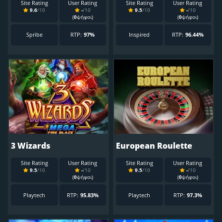
Site Rating
User Rating
Site Rating
User Rating
9.6
/10
-
/10
9.5
/10
-
/10
(
0
ψήφοι)
(
0
ψήφοι)
Spribe
RTP:
97%
Inspired
RTP:
96.44%
3 Wizards
European Roulette
Site Rating
User Rating
Site Rating
User Rating
9.5
/10
-
/10
9.5
/10
-
/10
(
0
ψήφοι)
(
0
ψήφοι)
Playtech
RTP:
95.83%
Playtech
RTP:
97.3%