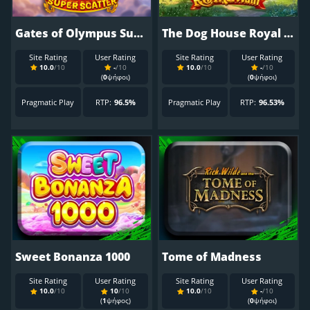
Gates of Olympus Super Scatter
The Dog House Royal Hunt
Site Rating
User Rating
Site Rating
User Rating
10.0
/10
-
/10
10.0
/10
-
/10
(
0
ψήφοι)
(
0
ψήφοι)
Pragmatic Play
RTP:
96.5%
Pragmatic Play
RTP:
96.53%
Sweet Bonanza 1000
Tome of Madness
Site Rating
User Rating
Site Rating
User Rating
10.0
/10
10
/10
10.0
/10
-
/10
(
1
ψήφος)
(
0
ψήφοι)