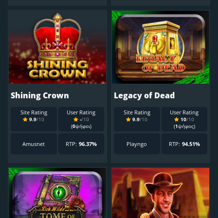
Shining Crown
Legacy of Dead
Site Rating
User Rating
Site Rating
User Rating
9.9
/10
-
/10
9.9
/10
10
/10
(
0
ψήφοι)
(
1
ψήφος)
Amusnet
RTP:
96.37%
Playngo
RTP:
94.51%