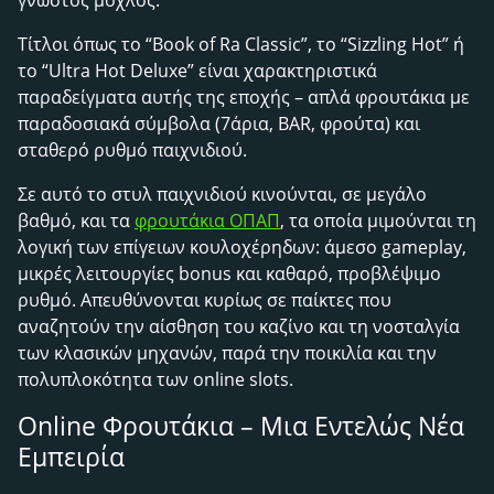
γνωστός μοχλός.
Τίτλοι όπως το “Book of Ra Classic”, το “Sizzling Hot” ή
το “Ultra Hot Deluxe” είναι χαρακτηριστικά
παραδείγματα αυτής της εποχής – απλά φρουτάκια με
παραδοσιακά σύμβολα (7άρια, BAR, φρούτα) και
σταθερό ρυθμό παιχνιδιού.
Σε αυτό το στυλ παιχνιδιού κινούνται, σε μεγάλο
βαθμό, και τα
φρουτάκια ΟΠΑΠ
, τα οποία μιμούνται τη
λογική των επίγειων κουλοχέρηδων: άμεσο gameplay,
μικρές λειτουργίες bonus και καθαρό, προβλέψιμο
ρυθμό. Απευθύνονται κυρίως σε παίκτες που
αναζητούν την αίσθηση του καζίνο και τη νοσταλγία
των κλασικών μηχανών, παρά την ποικιλία και την
πολυπλοκότητα των online slots.
Online Φρουτάκια – Μια Εντελώς Νέα
Εμπειρία