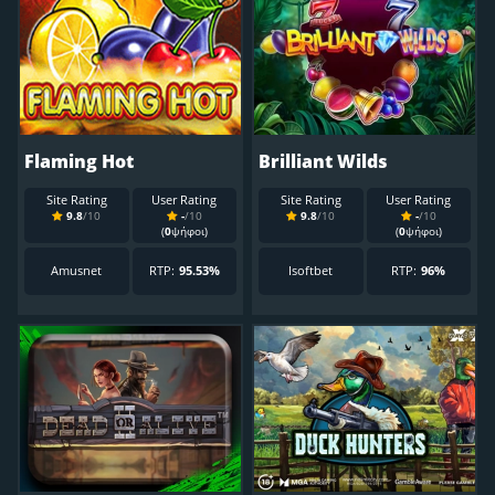
Flaming Hot
Brilliant Wilds
Site Rating
User Rating
Site Rating
User Rating
9.8
/10
-
/10
9.8
/10
-
/10
(
0
ψήφοι)
(
0
ψήφοι)
Amusnet
RTP:
95.53%
Isoftbet
RTP:
96%