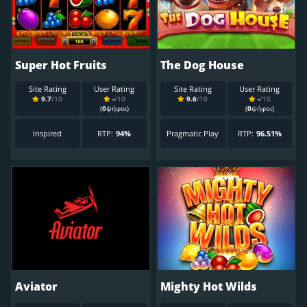
Super Hot Fruits
The Dog House
Site Rating
User Rating
Site Rating
User Rating
9.7
/10
-
/10
9.6
/10
-
/10
(
0
ψήφοι)
(
0
ψήφοι)
Inspired
RTP:
94%
Pragmatic Play
RTP:
96.51%
Aviator
Mighty Hot Wilds