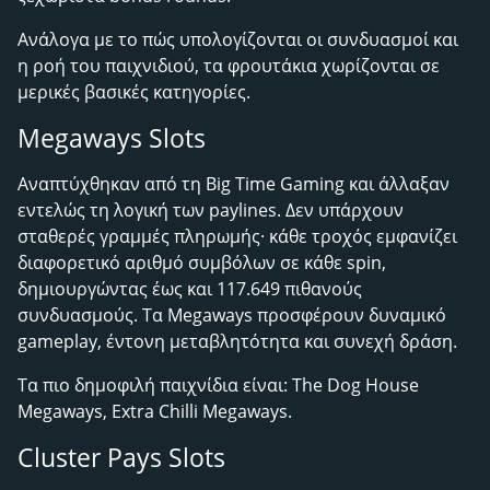
Ανάλογα με το πώς υπολογίζονται οι συνδυασμοί και
η ροή του παιχνιδιού, τα φρουτάκια χωρίζονται σε
μερικές βασικές κατηγορίες.
Megaways Slots
Αναπτύχθηκαν από τη Big Time Gaming και άλλαξαν
εντελώς τη λογική των paylines. Δεν υπάρχουν
σταθερές γραμμές πληρωμής· κάθε τροχός εμφανίζει
διαφορετικό αριθμό συμβόλων σε κάθε spin,
δημιουργώντας έως και 117.649 πιθανούς
συνδυασμούς. Τα Megaways προσφέρουν δυναμικό
gameplay, έντονη μεταβλητότητα και συνεχή δράση.
Τα πιο δημοφιλή παιχνίδια είναι: The Dog House
Megaways, Extra Chilli Megaways.
Cluster Pays Slots