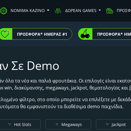
NOMIMA KAZINO
ΔΩΡΕΑΝ GAMES
ΠΡΟΣΦ
ΠΡΟΣΦΟΡΑ* ΗΜΕΡΑΣ #1
ΠΡΟΣΦΟΡΑ* ΗΜ
άν Σε Demo
ν όλα τα νέα και παλιά φρουτάκια. Οι επιλογές είναι εκα
x win, διακύμανσης, megaways, jackpot, θεματολογίας και
λιγμένο φίλτρο, στο οποίο μπορείτε να επιλέξετε με δεκά
 αυτόματα θα εμφανιστούν τα διαθέσιμα demo παιχνίδια.
Hot Slots
Megaways
Jackpot