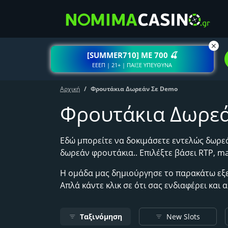
[SUMMER710] ΜΕ 700 🍒
ΕΕΕΠ | 21+ | ΠΑΙΞΕ ΥΠΕΥΘΥΝΑ
Αρχική
Φρουτάκια Δωρεάν Σε Demo
Φρουτάκια Δωρε
Εδώ μπορείτε να δοκιμάσετε εντελώς δωρεά
δωρεάν φρουτάκια.. Επιλέξτε βάσει RTP, ma
Η ομάδα μας δημιούργησε το παρακάτω εξε
Απλά κάντε κλικ σε ότι σας ενδιαφέρει και
Ταξινόμηση
New Slots