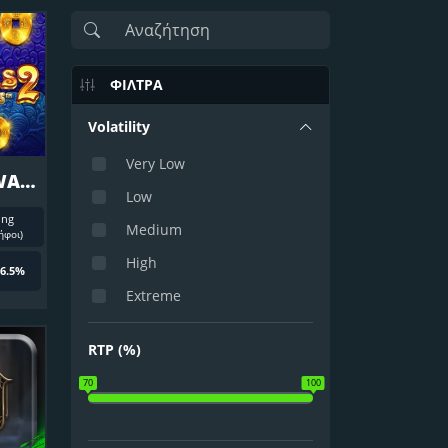
ΦΙΛΤΡΑ
Volatility
Very Low
5 LIONS MEGAWAYS 2
Low
ing
Medium
ήφοι)
High
96.5%
Extreme
RTP (%)
70
100