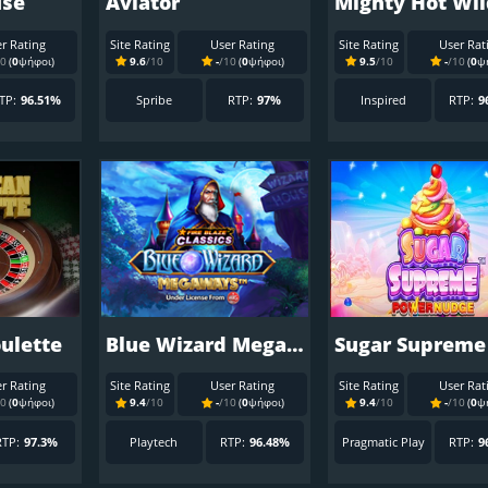
use
Aviator
Mighty Hot Wil
r Rating
Site Rating
User Rating
Site Rating
User Rat
10
(
0
ψήφοι)
9.6
/10
-
/10
(
0
ψήφοι)
9.5
/10
-
/10
(
0
ψ
TP:
96.51%
Spribe
RTP:
97%
Inspired
RTP:
9
ulette
Blue Wizard Megaways
r Rating
Site Rating
User Rating
Site Rating
User Rat
10
(
0
ψήφοι)
9.4
/10
-
/10
(
0
ψήφοι)
9.4
/10
-
/10
(
0
ψ
RTP:
97.3%
Playtech
RTP:
96.48%
Pragmatic Play
RTP:
9