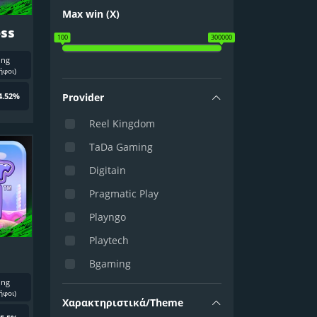
Max win (X)
ss
100
300000
ing
ήφοι)
Provider
4.52%
Reel Kingdom
TaDa Gaming
Digitain
Pragmatic Play
Playngo
Playtech
Bgaming
ing
Relax Gaming
ήφοι)
Χαρακτηριστικά/Theme
Yggdrasil