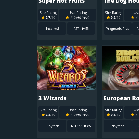
Super Hot Fruits
The Dog Ho
Site Rating
User Rating
Site Rating
Use
9.7
/10
-
/10
(
0
ψήφοι)
9.6
/10
-
/
Inspired
RTP:
94%
Pragmatic Play
R
3 Wizards
European Ro
Site Rating
User Rating
Site Rating
Use
9.5
/10
-
/10
(
0
ψήφοι)
9.5
/10
-
/
Playtech
RTP:
95.83%
Playtech