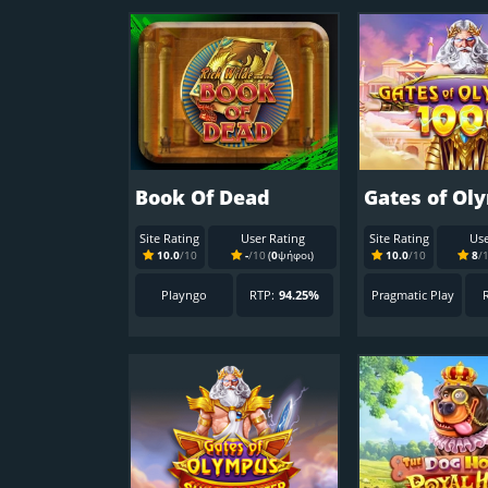
Book Of Dead
Site Rating
User Rating
Site Rating
Use
10.0
/10
-
/10
(
0
ψήφοι)
10.0
/10
8
/
Playngo
RTP:
94.25%
Pragmatic Play