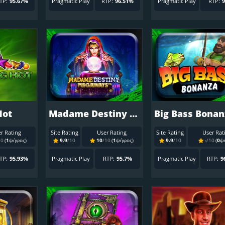
TP:
95.67%
Pragmatic Play
RTP:
96.51%
Pragmatic Play
RTP:
Hot
Madame Destiny Megaways
Big Bass Bonan
r Rating
Site Rating
User Rating
Site Rating
User Rat
10
(
1
ψήφος)
9.9
/10
10
/10
(
1
ψήφος)
9.9
/10
-
/10
(
0
ψ
TP:
95.93%
Pragmatic Play
RTP:
95.7%
Pragmatic Play
RTP:
9