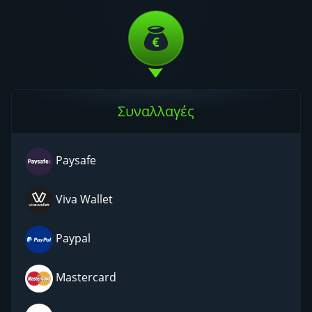
Συναλλαγές
Paysafe
Viva Wallet
Paypal
Mastercard