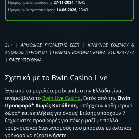
Ημερομηνία δημοσίευσης
27-11-2024,
10:45
Ημερομηνία τροποποίησης
14-06-2026,
23:43
21+ | ΑΡΜΟΔΙΟΣ ΡΥΘΜΙΣΤΗΣ ΕΕΕΠ | ΚΙΝΔΥΝΟΣ ΕΘΙΣΜΟΥ &
ΑΠΩΛΕΙΑΣ ΠΕΡΙΟΥΣΙΑΣ | ΓΡΑΜΜΗ ΒΟΗΘΕΙΑΣ ΚΕΘΕΑ: 210 9237777
| ΠΑΙΞΕ ΥΠΕΥΘΥΝΑ
Σχετικά με το Bwin Casino Live
Ένα από τα μεγαλύτερα brands στην Ελλάδα είναι
αναμφίβολα το
Bwin Live Casino.
Εκτός από την
Bwin
Προσφορά* Χωρίς Κατάθεση
, υπάρχουν καθημερινά
δώρα* και εκπλήξεις για όλους! Επίσης υπάρχουν 7
ξεχωριστές προσφορές για πόκερ μαζί με πολλά
τουρνουά και διαγωνισμούς που μπορείτε εύκολα και
γρήγορα να εξερευνήσετε.