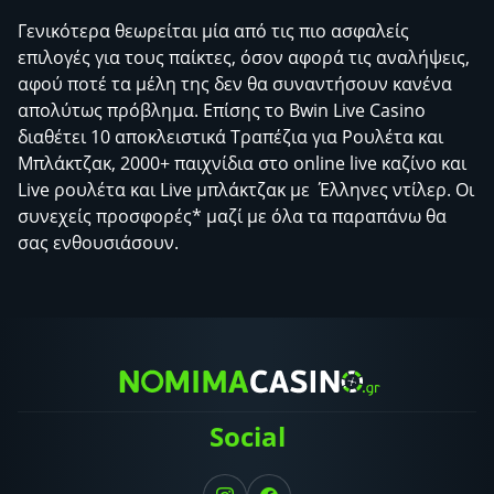
Γενικότερα θεωρείται μία από τις πιο ασφαλείς
επιλογές για τους παίκτες, όσον αφορά τις αναλήψεις,
αφού ποτέ τα μέλη της δεν θα συναντήσουν κανένα
απολύτως πρόβλημα. Επίσης το Bwin Live Casino
διαθέτει 10 αποκλειστικά Τραπέζια για Ρουλέτα και
Μπλάκτζακ, 2000+ παιχνίδια στο online live καζίνο και
Live ρουλέτα και Live μπλάκτζακ με Έλληνες ντίλερ. Οι
συνεχείς προσφορές* μαζί με όλα τα παραπάνω θα
σας ενθουσιάσουν.
Social