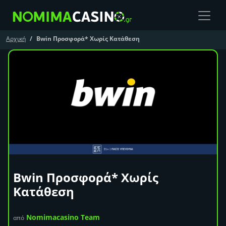
Αρχική
Bwin Προσφορά* Χωρίς Κατάθεση
Bwin Προσφορά* Χωρίς
Κατάθεση
Nomimacasino Team
από