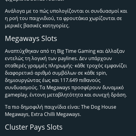
Ανάλογα με το πώς υπολογίζονται οι συνδυασμοί και
η ροή του παιχνιδιού, τα φρουτάκια χωρίζονται σε
μερικές βασικές κατηγορίες.
Megaways Slots
Αναπτύχθηκαν από τη Big Time Gaming και άλλαξαν
εντελώς τη λογική των paylines. Δεν υπάρχουν
σταθερές γραμμές πληρωμής· κάθε τροχός εμφανίζει
διαφορετικό αριθμό συμβόλων σε κάθε spin,
δημιουργώντας έως και 117.649 πιθανούς
συνδυασμούς. Τα Megaways προσφέρουν δυναμικό
gameplay, έντονη μεταβλητότητα και συνεχή δράση.
Τα πιο δημοφιλή παιχνίδια είναι: The Dog House
Megaways, Extra Chilli Megaways.
Cluster Pays Slots