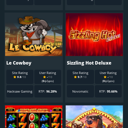
Le Cowboy
Sizzling Hot Deluxe
Site Rating
User Rating
Site Rating
User Rating
9.8
/10
-
/10
9.7
/10
-
/10
(
0
ψήφοι)
(
0
ψήφοι)
Hacksaw Gaming
RTP:
96.28%
Novomatic
RTP:
95.66%