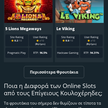
5 Lions Megaways
Le Viking
Site Rating
User Rating
Site Rating
User Rating
8.2
/10
-
/10
8.0
/10
-
/10
(
0
ψήφοι)
(
0
ψήφοι)
Pragmatic Play
RTP:
96.5%
Hacksaw Gaming
RTP:
94.31%
Περισσότερα Φρουτάκια
Ποια η Διαφορά των Online Slots
από τους Επίγειους Κουλοχέρηδες;
Τα φρουτάκια του σήμερα δεν θυμίζουν σε τίποτα τα