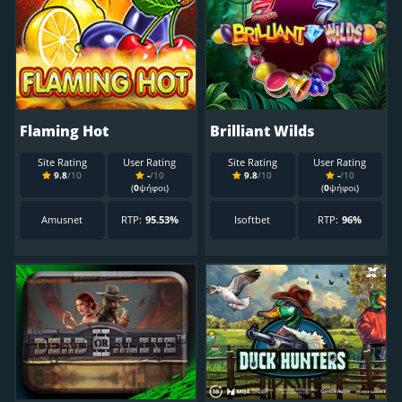
Flaming Hot
Brilliant Wilds
Site Rating
User Rating
Site Rating
User Rating
9.8
/10
-
/10
9.8
/10
-
/10
(
0
ψήφοι)
(
0
ψήφοι)
Amusnet
RTP:
95.53%
Isoftbet
RTP:
96%