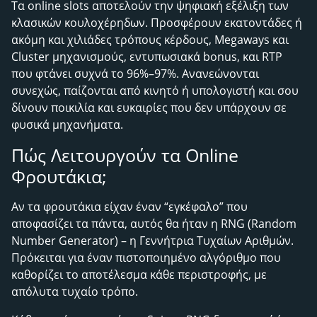
Τα online slots αποτελούν την ψηφιακή εξέλιξη των
κλασικών κουλοχέρηδων. Προσφέρουν εκατοντάδες ή
ακόμη και χιλιάδες τρόπους κέρδους, Megaways και
Cluster μηχανισμούς, εντυπωσιακά bonus, και RTP
που φτάνει συχνά το 96%–97%. Ανανεώνονται
συνεχώς, παίζονται από κινητό ή υπολογιστή και σου
δίνουν ποικιλία και ευκαιρίες που δεν υπάρχουν σε
φυσικά μηχανήματα.
Πώς Λειτουργούν τα Online
Φρουτάκια;
Αν τα φρουτάκια είχαν έναν “εγκέφαλο” που
αποφασίζει τα πάντα, αυτός θα ήταν η RNG (Random
Number Generator) – η Γεννήτρια Τυχαίων Αριθμών.
Πρόκειται για έναν πιστοποιημένο αλγόριθμο που
καθορίζει το αποτέλεσμα κάθε περιστροφής, με
απόλυτα τυχαίο τρόπο.