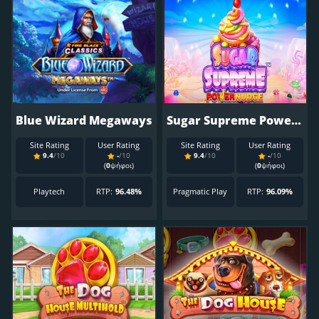
Blue Wizard Megaways
Sugar Supreme Powernudge
Site Rating
User Rating
Site Rating
User Rating
9.4
/10
-
/10
9.4
/10
-
/10
(
0
ψήφοι)
(
0
ψήφοι)
Playtech
RTP:
96.48%
Pragmatic Play
RTP:
96.09%