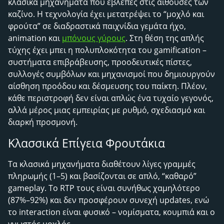
κλασικά μηχανήματα που έβλεπες στις αίθουσες των
καζίνο. Η τεχνολογία έχει μετατρέψει το “μοχλό και
φρούτα” σε διαδραστικά παιχνίδια γεμάτα ήχο,
animation και
μπόνους γύρους
. Στη θέση της απλής
τύχης έχει μπει η πολυπλοκότητα του gamification –
συστήματα επιβράβευσης, προοδευτικές πίστες,
συλλογές συμβόλων και μηχανισμοί που δημιουργούν
αίσθηση προόδου και δέσμευσης του παίκτη. Πλέον,
κάθε περιστροφή δεν είναι απλώς ένα τυχαίο γεγονός,
αλλά μέρος μιας εμπειρίας με ρυθμό, σχεδιασμό και
διαρκή προσμονή.
Κλασσικά Επίγεια Φρουτάκια
Τα κλασικά μηχανήματα διαθέτουν λίγες γραμμές
πληρωμής (1–5) και βασίζονται σε απλό, “καθαρό”
gameplay. Το RTP τους είναι συνήθως χαμηλότερο
(87%–92%) και δεν προσφέρουν συνεχή updates, ενώ
το interaction είναι φυσικό – νομίσματα, κουμπιά και ο