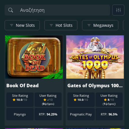
New Slots
Hot Slots
Megaways
Book Of Dead
Gates of Olympus 1000 Demo
Site Rating
User Rating
Site Rating
User Rating
10.0
/10
-
/10
10.0
/10
8
/10
(
0
ψήφοι)
(
1
ψήφος)
Playngo
RTP:
94.25%
Pragmatic Play
RTP:
96.5%