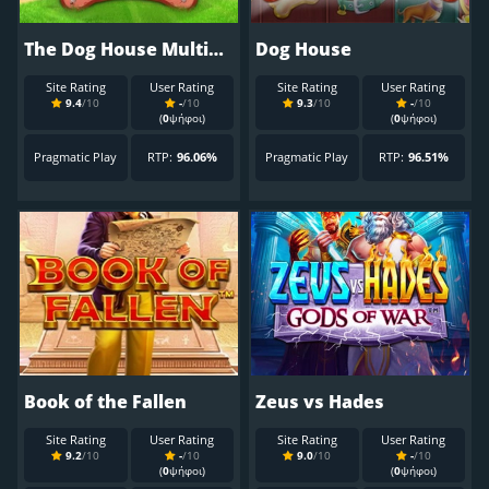
The Dog House Multihold
Dog House
Site Rating
User Rating
Site Rating
User Rating
9.4
/10
-
/10
9.3
/10
-
/10
(
0
ψήφοι)
(
0
ψήφοι)
Pragmatic Play
RTP:
96.06%
Pragmatic Play
RTP:
96.51%
Book of the Fallen
Zeus vs Hades
Site Rating
User Rating
Site Rating
User Rating
9.2
/10
-
/10
9.0
/10
-
/10
(
0
ψήφοι)
(
0
ψήφοι)