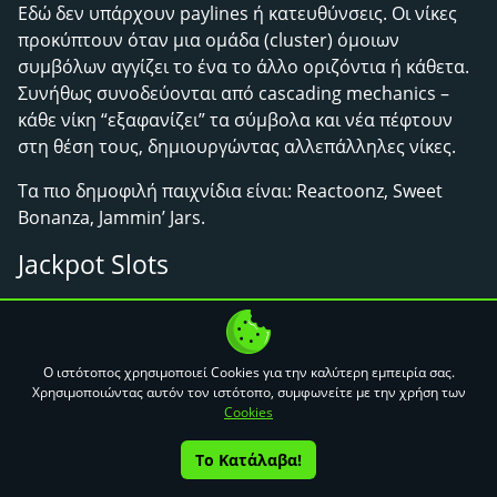
Εδώ δεν υπάρχουν paylines ή κατευθύνσεις. Οι νίκες
προκύπτουν όταν μια ομάδα (cluster) όμοιων
συμβόλων αγγίζει το ένα το άλλο οριζόντια ή κάθετα.
Συνήθως συνοδεύονται από cascading mechanics –
κάθε νίκη “εξαφανίζει” τα σύμβολα και νέα πέφτουν
στη θέση τους, δημιουργώντας αλλεπάλληλες νίκες.
Τα πιο δημοφιλή παιχνίδια είναι: Reactoonz, Sweet
Bonanza, Jammin’ Jars.
Jackpot Slots
Η πιο διαχρονική κατηγορία. Κάθε ποντάρισμα
συνεισφέρει σε ένα progressive jackpot pool, το οποίο
αυξάνεται όσο περισσότεροι παίκτες συμμετέχουν. Το
Ο ιστότοπος χρησιμοποιεί Cookies για την καλύτερη εμπειρία σας.
μεγάλο έπαθλο μπορεί να ενεργοποιηθεί τυχαία ή
Χρησιμοποιώντας αυτόν τον ιστότοπο, συμφωνείτε με την χρήση των
Cookies
μέσα από ειδικό γύρο.
Τα πιο δημοφιλή παιχνίδια είναι: Age of the Gods,
Το Κατάλαβα!
ΔΩΡΟ* 1
ΔΩΡΟ* 2
ΔΩΡΟ* 3
ΔΩΡΟ* 4
Mega Moolah, Divine Fortune.