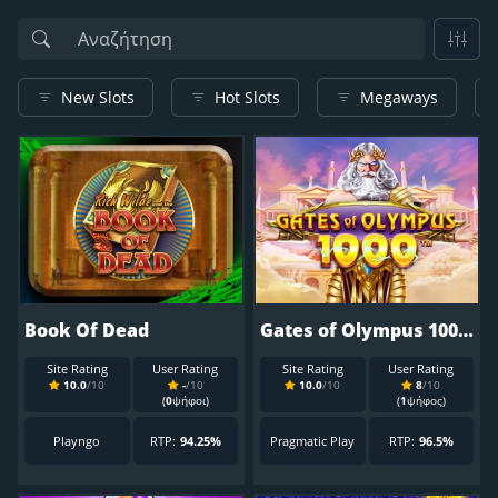
New Slots
Hot Slots
Megaways
Book Of Dead
Gates of Olympus 1000 Demo
Site Rating
User Rating
Site Rating
User Rating
10.0
/10
-
/10
10.0
/10
8
/10
(
0
ψήφοι)
(
1
ψήφος)
Playngo
RTP:
94.25%
Pragmatic Play
RTP:
96.5%