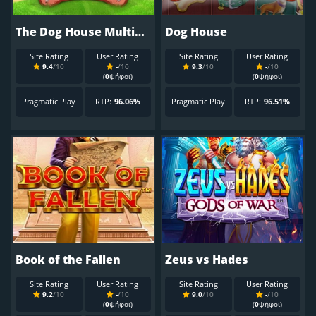
The Dog House Multihold
Dog House
Site Rating
User Rating
Site Rating
User Rating
9.4
/10
-
/10
9.3
/10
-
/10
(
0
ψήφοι)
(
0
ψήφοι)
Pragmatic Play
RTP:
96.06%
Pragmatic Play
RTP:
96.51%
Book of the Fallen
Zeus vs Hades
Site Rating
User Rating
Site Rating
User Rating
9.2
/10
-
/10
9.0
/10
-
/10
(
0
ψήφοι)
(
0
ψήφοι)