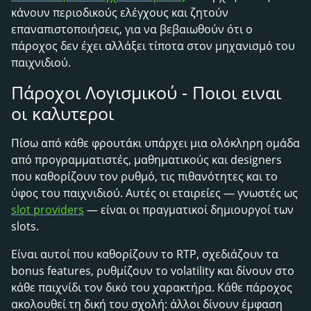
κάνουν περιοδικούς ελέγχους και ζητούν
επαναπιστοποιήσεις, για να βεβαιωθούν ότι ο
πάροχος δεν έχει αλλάξει τίποτα στον μηχανισμό του
παιχνιδιού.
Πάροχοι Λογισμικού - Ποιοι ειναι
οι καλυτεροι
Πίσω από κάθε φρουτάκι υπάρχει μια ολόκληρη ομάδα
από προγραμματιστές, μαθηματικούς και designers
που καθορίζουν τον ρυθμό, τις πιθανότητες και το
ύφος του παιχνιδιού. Αυτές οι εταιρείες — γνωστές ως
slot providers
— είναι οι πραγματικοί δημιουργοί των
slots.
Είναι αυτοί που καθορίζουν το RTP, σχεδιάζουν τα
bonus features, ρυθμίζουν το volatility και δίνουν στο
κάθε παιχνίδι τον δικό του χαρακτήρα. Κάθε πάροχος
ακολουθεί τη δική του σχολή: άλλοι δίνουν έμφαση