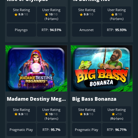
Site Rating
User Rating
Site Rating
User Rating
9.9
/10
10
/10
9.9
/10
8
/10
(
1
ψήφος)
(
1
ψήφος)
Playngo
RTP:
94.51%
Amusnet
RTP:
95.93%
Madame Destiny Megaways
Big Bass Bonanza
Site Rating
User Rating
Site Rating
User Rating
9.9
/10
10
/10
9.9
/10
-
/10
(
1
ψήφος)
(
0
ψήφοι)
Pragmatic Play
RTP:
95.7%
Pragmatic Play
RTP:
96.71%