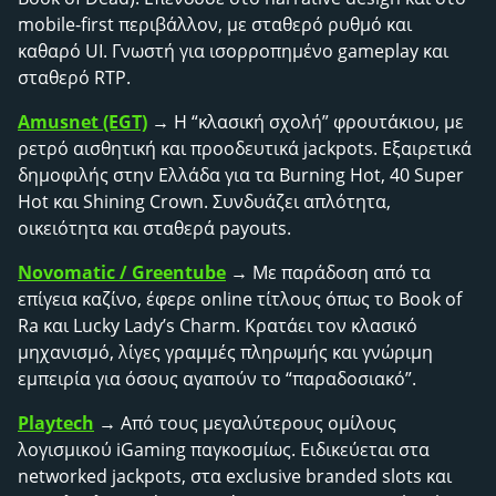
mobile-first περιβάλλον, με σταθερό ρυθμό και
καθαρό UI. Γνωστή για ισορροπημένο gameplay και
σταθερό RTP.
Amusnet (EGT)
→ Η “κλασική σχολή” φρουτάκιου, με
ρετρό αισθητική και προοδευτικά jackpots. Εξαιρετικά
δημοφιλής στην Ελλάδα για τα Burning Hot, 40 Super
Hot και Shining Crown. Συνδυάζει απλότητα,
οικειότητα και σταθερά payouts.
Novomatic / Greentube
→ Με παράδοση από τα
επίγεια καζίνο, έφερε online τίτλους όπως το Book of
Ra και Lucky Lady’s Charm. Κρατάει τον κλασικό
μηχανισμό, λίγες γραμμές πληρωμής και γνώριμη
εμπειρία για όσους αγαπούν το “παραδοσιακό”.
Playtech
→ Από τους μεγαλύτερους ομίλους
λογισμικού iGaming παγκοσμίως. Ειδικεύεται στα
networked jackpots, στα exclusive branded slots και