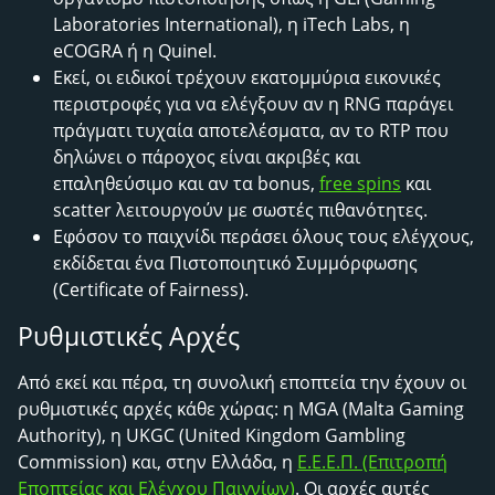
Laboratories International), η iTech Labs, η
eCOGRA ή η Quinel.
Εκεί, οι ειδικοί τρέχουν εκατομμύρια εικονικές
περιστροφές για να ελέγξουν αν η RNG παράγει
πράγματι τυχαία αποτελέσματα, αν το RTP που
δηλώνει ο πάροχος είναι ακριβές και
επαληθεύσιμο και αν τα bonus,
free spins
και
scatter λειτουργούν με σωστές πιθανότητες.
Εφόσον το παιχνίδι περάσει όλους τους ελέγχους,
εκδίδεται ένα Πιστοποιητικό Συμμόρφωσης
(Certificate of Fairness).
Ρυθμιστικές Αρχές
Από εκεί και πέρα, τη συνολική εποπτεία την έχουν οι
ρυθμιστικές αρχές κάθε χώρας: η MGA (Malta Gaming
Authority), η UKGC (United Kingdom Gambling
Commission) και, στην Ελλάδα, η
Ε.Ε.Ε.Π. (Επιτροπή
Εποπτείας και Ελέγχου Παιγνίων)
. Οι αρχές αυτές