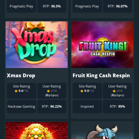
Pragmatic Play
RTP:
96.5%
Pragmatic Play
RTP:
96.07%
Xmas Drop
Fruit King Cash Respin
Site Rating
User Rating
Site Rating
User Rating
9.0
/10
-
/10
9.0
/10
-
/10
(
0
ψήφοι)
(
0
ψήφοι)
Hacksaw Gaming
RTP:
96.22%
Inspired
RTP:
95%