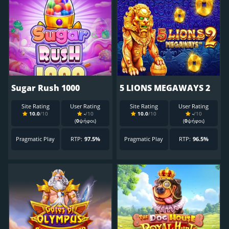
Sugar Rush 1000
5 LIONS MEGAWAYS 2
Site Rating
User Rating
Site Rating
User Rating
10.0
/10
-
/10
10.0
/10
-
/10
(
0
ψήφοι)
(
0
ψήφοι)
Pragmatic Play
RTP:
97.5%
Pragmatic Play
RTP:
96.5%