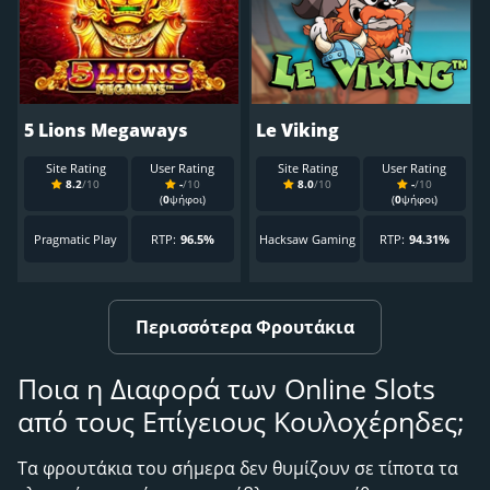
5 Lions Megaways
Le Viking
Site Rating
User Rating
Site Rating
User Rating
8.2
/10
-
/10
8.0
/10
-
/10
(
0
ψήφοι)
(
0
ψήφοι)
Pragmatic Play
RTP:
96.5%
Hacksaw Gaming
RTP:
94.31%
Περισσότερα Φρουτάκια
Ποια η Διαφορά των Online Slots
από τους Επίγειους Κουλοχέρηδες;
Τα φρουτάκια του σήμερα δεν θυμίζουν σε τίποτα τα