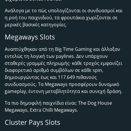
Ανάλογα με το πώς υπολογίζονται οι συνδυασμοί και
η ροή του παιχνιδιού, τα φρουτάκια χωρίζονται σε
μερικές βασικές κατηγορίες.
Megaways Slots
Αναπτύχθηκαν από τη Big Time Gaming και άλλαξαν
εντελώς τη λογική των paylines. Δεν υπάρχουν
σταθερές γραμμές πληρωμής· κάθε τροχός εμφανίζει
διαφορετικό αριθμό συμβόλων σε κάθε spin,
δημιουργώντας έως και 117.649 πιθανούς
συνδυασμούς. Τα Megaways προσφέρουν δυναμικό
gameplay, έντονη μεταβλητότητα και συνεχή δράση.
Τα πιο δημοφιλή παιχνίδια είναι: The Dog House
Megaways, Extra Chilli Megaways.
Cluster Pays Slots