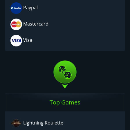
Paypal
Mastercard
Visa
Top Games
Lightning Roulette