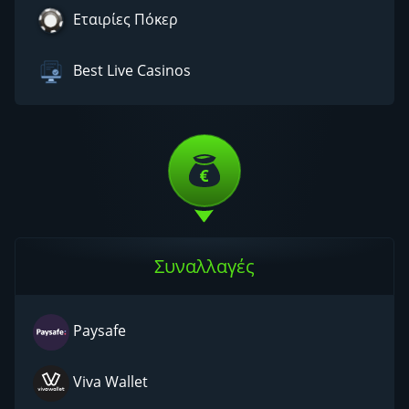
Eταιρίες Πόκερ
Best Live Casinos
Συναλλαγές
Paysafe
Viva Wallet