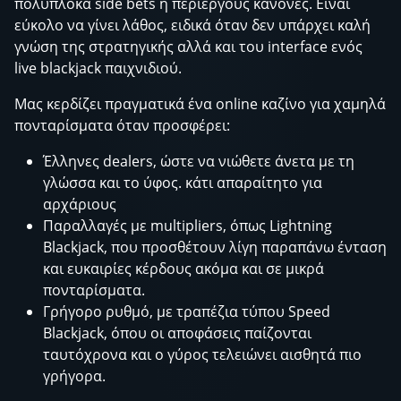
πολύπλοκα side bets ή περίεργους κανόνες. Είναι
εύκολο να γίνει λάθος, ειδικά όταν δεν υπάρχει καλή
γνώση της στρατηγικής αλλά και του interface ενός
live blackjack παιχνιδιού.
Μας κερδίζει πραγματικά ένα online καζίνο για χαμηλά
πονταρίσματα όταν προσφέρει:
Έλληνες dealers, ώστε να νιώθετε άνετα με τη
γλώσσα και το ύφος. κάτι απαραίτητο για
αρχάριους
Παραλλαγές με multipliers, όπως Lightning
Blackjack, που προσθέτουν λίγη παραπάνω ένταση
και ευκαιρίες κέρδους ακόμα και σε μικρά
πονταρίσματα.
Γρήγορο ρυθμό, με τραπέζια τύπου Speed
Blackjack, όπου οι αποφάσεις παίζονται
ταυτόχρονα και ο γύρος τελειώνει αισθητά πιο
γρήγορα.