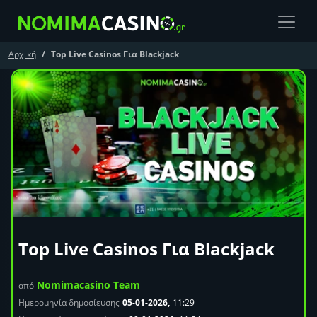
Αρχική
Top Live Casinos Για Blackjack
Top Live Casinos Για Blackjack
Nomimacasino Team
από
Ημερομηνία δημοσίευσης
05-01-2026,
11:29