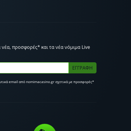
 νέα, προσφορές* και τα νέα νόμιμα Live
ΕΓΓΡΑΦΗ
ωτικά email από nomimacasino.gr σχετικά με προσφορές*