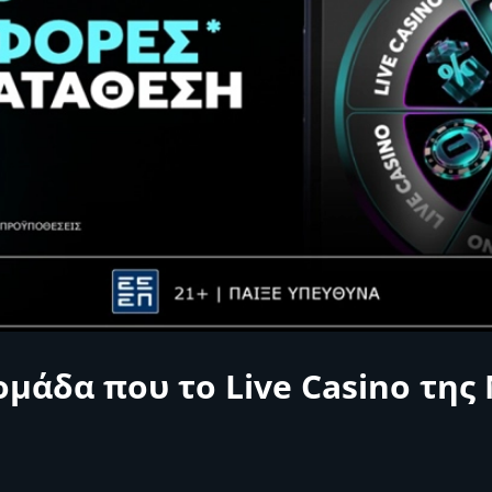
μάδα που το Live Casino της