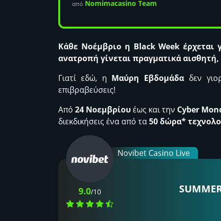
Nomimacasino Team
από
Κάθε Νοέμβριο η Black Week έρχεται γ
ανατροπή γίνεται πραγματικά αισθητή, α
Γιατί εδώ, η
Μαύρη Εβδομάδα
δεν γιορ
επιβραβεύσεις!
Από
24 Νοεμβρίου
έως και την
Cyber Mon
διεκδικήσεις ένα από τα
50 δώρα* τεχνολο
Novibet Casino Live
SUMMERA
9.0
/10