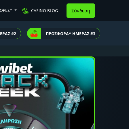
ΟΡΕΣ*
Σύνδεση
CASINO BLOG
ΕΡΑΣ #2
ΠΡΟΣΦΟΡΑ* ΗΜΕΡΑΣ #3