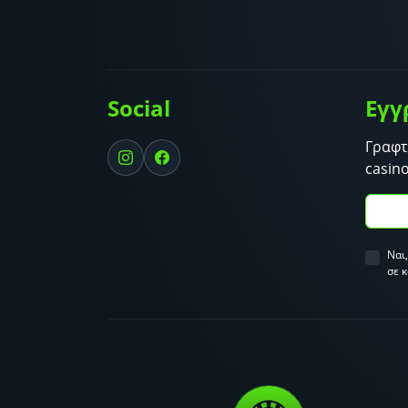
Social
Εγγ
Γραφτ
casin
Ναι
σε κ