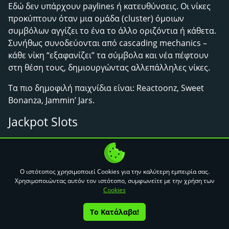
Εδώ δεν υπάρχουν paylines ή κατευθύνσεις. Οι νίκες
προκύπτουν όταν μια ομάδα (cluster) όμοιων
συμβόλων αγγίζει το ένα το άλλο οριζόντια ή κάθετα.
Συνήθως συνοδεύονται από cascading mechanics –
κάθε νίκη “εξαφανίζει” τα σύμβολα και νέα πέφτουν
στη θέση τους, δημιουργώντας αλλεπάλληλες νίκες.
Τα πιο δημοφιλή παιχνίδια είναι: Reactoonz, Sweet
Bonanza, Jammin’ Jars.
Jackpot Slots
Η πιο διαχρονική κατηγορία. Κάθε ποντάρισμα
συνεισφέρει σε ένα progressive jackpot pool, το οποίο
αυξάνεται όσο περισσότεροι παίκτες συμμετέχουν. Το
Ο ιστότοπος χρησιμοποιεί Cookies για την καλύτερη εμπειρία σας.
μεγάλο έπαθλο μπορεί να ενεργοποιηθεί τυχαία ή
Χρησιμοποιώντας αυτόν τον ιστότοπο, συμφωνείτε με την χρήση των
Cookies
μέσα από ειδικό γύρο.
Τα πιο δημοφιλή παιχνίδια είναι: Age of the Gods,
Το Κατάλαβα!
ΔΩΡΟ* 1
ΔΩΡΟ* 2
ΔΩΡΟ* 3
ΔΩΡΟ* 4
Mega Moolah, Divine Fortune.