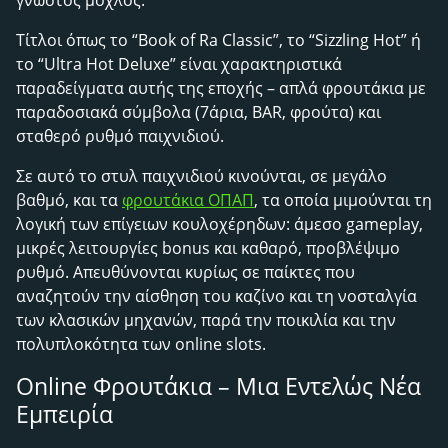
γνωστός μοχλός.
Τίτλοι όπως το “Book of Ra Classic”, το “Sizzling Hot” ή
το “Ultra Hot Deluxe” είναι χαρακτηριστικά
παραδείγματα αυτής της εποχής – απλά φρουτάκια με
παραδοσιακά σύμβολα (7άρια, BAR, φρούτα) και
σταθερό ρυθμό παιχνιδιού.
Σε αυτό το στυλ παιχνιδιού κινούνται, σε μεγάλο
βαθμό, και τα
φρουτάκια ΟΠΑΠ
, τα οποία μιμούνται τη
λογική των επίγειων κουλοχέρηδων: άμεσο gameplay,
μικρές λειτουργίες bonus και καθαρό, προβλέψιμο
ρυθμό. Απευθύνονται κυρίως σε παίκτες που
αναζητούν την αίσθηση του καζίνο και τη νοσταλγία
των κλασικών μηχανών, παρά την ποικιλία και την
πολυπλοκότητα των online slots.
Online Φρουτάκια – Μια Εντελώς Νέα
Εμπειρία