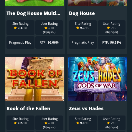
The Dog House Multihold
Dog House
Site Rating
User Rating
Site Rating
User Rating
9.4
/10
-
/10
9.3
/10
-
/10
(
0
ψήφοι)
(
0
ψήφοι)
Pragmatic Play
RTP:
96.06%
Pragmatic Play
RTP:
96.51%
Book of the Fallen
Zeus vs Hades
Site Rating
User Rating
Site Rating
User Rating
9.2
/10
-
/10
9.0
/10
-
/10
(
0
ψήφοι)
(
0
ψήφοι)