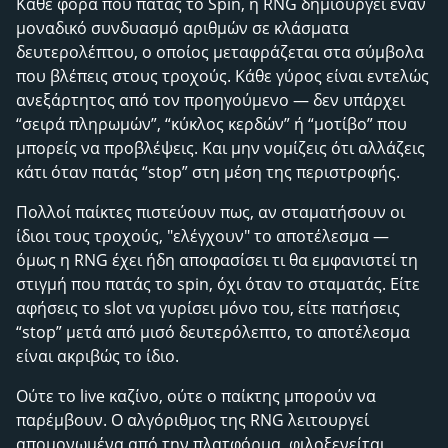
Κάθε φορά που πατάς το Spin, η RNG δημιουργεί έναν
μοναδικό συνδυασμό αριθμών σε κλάσματα
δευτερολέπτου, ο οποίος μεταφράζεται στα σύμβολα
που βλέπεις στους τροχούς. Κάθε γύρος είναι εντελώς
ανεξάρτητος από τον προηγούμενο — δεν υπάρχει
“σειρά πληρωμών”, “κύκλος κερδών” ή “μοτίβο” που
μπορείς να προβλέψεις. Και μην νομίζεις ότι αλλάζεις
κάτι όταν πατάς “stop” στη μέση της περιστροφής.
Πολλοί παίκτες πιστεύουν πως, αν σταματήσουν οι
ίδιοι τους τροχούς, "ελέγχουν" το αποτέλεσμα —
όμως η RNG έχει ήδη αποφασίσει τι θα εμφανιστεί τη
στιγμή που πατάς το spin, όχι όταν το σταματάς. Είτε
αφήσεις το slot να γυρίσει μόνο του, είτε πατήσεις
“stop” μετά από μισό δευτερόλεπτο, το αποτέλεσμα
είναι ακριβώς το ίδιο.
Ούτε το live καζίνο, ούτε ο παίκτης μπορούν να
παρέμβουν. Ο αλγόριθμος της RNG λειτουργεί
απομονωμένα από την πλατφόρμα, φιλοξενείται