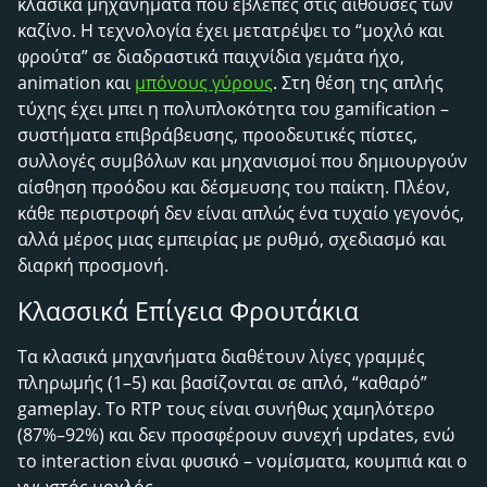
κλασικά μηχανήματα που έβλεπες στις αίθουσες των
καζίνο. Η τεχνολογία έχει μετατρέψει το “μοχλό και
φρούτα” σε διαδραστικά παιχνίδια γεμάτα ήχο,
animation και
μπόνους γύρους
. Στη θέση της απλής
τύχης έχει μπει η πολυπλοκότητα του gamification –
συστήματα επιβράβευσης, προοδευτικές πίστες,
συλλογές συμβόλων και μηχανισμοί που δημιουργούν
αίσθηση προόδου και δέσμευσης του παίκτη. Πλέον,
κάθε περιστροφή δεν είναι απλώς ένα τυχαίο γεγονός,
αλλά μέρος μιας εμπειρίας με ρυθμό, σχεδιασμό και
διαρκή προσμονή.
Κλασσικά Επίγεια Φρουτάκια
Τα κλασικά μηχανήματα διαθέτουν λίγες γραμμές
πληρωμής (1–5) και βασίζονται σε απλό, “καθαρό”
gameplay. Το RTP τους είναι συνήθως χαμηλότερο
(87%–92%) και δεν προσφέρουν συνεχή updates, ενώ
το interaction είναι φυσικό – νομίσματα, κουμπιά και ο