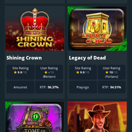
Shining Crown
Legacy of Dead
Site Rating
User Rating
Site Rating
User Rating
9.9
/10
-
/10
9.9
/10
10
/10
(
0
ψήφοι)
(
1
ψήφος)
Amusnet
RTP:
96.37%
Playngo
RTP:
94.51%