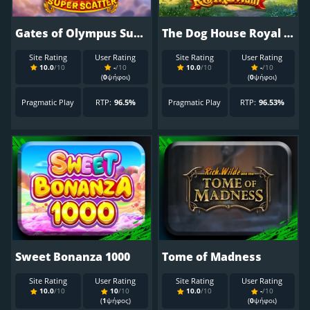
Gates of Olympus Super Scatter
The Dog House Royal Hunt
Site Rating
User Rating
Site Rating
User Rating
10.0
/10
-
/10
10.0
/10
-
/10
(
0
ψήφοι)
(
0
ψήφοι)
Pragmatic Play
RTP:
96.5%
Pragmatic Play
RTP:
96.53%
Sweet Bonanza 1000
Tome of Madness
Site Rating
User Rating
Site Rating
User Rating
10.0
/10
10
/10
10.0
/10
-
/10
(
1
ψήφος)
(
0
ψήφοι)