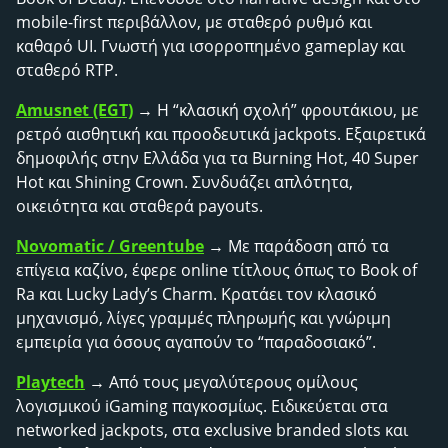
mobile-first περιβάλλον, με σταθερό ρυθμό και
καθαρό UI. Γνωστή για ισορροπημένο gameplay και
σταθερό RTP.
Amusnet (EGT)
→ Η “κλασική σχολή” φρουτάκιου, με
ρετρό αισθητική και προοδευτικά jackpots. Εξαιρετικά
δημοφιλής στην Ελλάδα για τα Burning Hot, 40 Super
Hot και Shining Crown. Συνδυάζει απλότητα,
οικειότητα και σταθερά payouts.
Novomatic / Greentube
→ Με παράδοση από τα
επίγεια καζίνο, έφερε online τίτλους όπως το Book of
Ra και Lucky Lady’s Charm. Κρατάει τον κλασικό
μηχανισμό, λίγες γραμμές πληρωμής και γνώριμη
εμπειρία για όσους αγαπούν το “παραδοσιακό”.
Playtech
→ Από τους μεγαλύτερους ομίλους
λογισμικού iGaming παγκοσμίως. Ειδικεύεται στα
networked jackpots, στα exclusive branded slots και