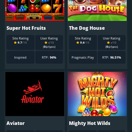
Super Hot Fruits
The Dog House
Site Rating
User Rating
Site Rating
User Rating
9.7
/10
-
/10
9.6
/10
-
/10
(
0
ψήφοι)
(
0
ψήφοι)
Inspired
RTP:
94%
Pragmatic Play
RTP:
96.51%
Aviator
Mighty Hot Wilds