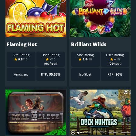
Flaming Hot
Brilliant Wilds
Site Rating
User Rating
Site Rating
User Rating
9.8
/10
-
/10
9.8
/10
-
/10
(
0
ψήφοι)
(
0
ψήφοι)
Amusnet
RTP:
95.53%
Isoftbet
RTP:
96%