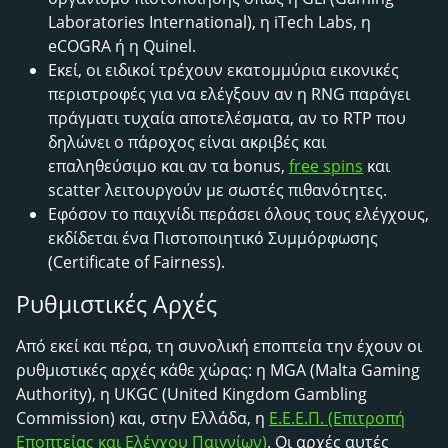
Laboratories International), η iTech Labs, η
eCOGRA ή η Quinel.
Εκεί, οι ειδικοί τρέχουν εκατομμύρια εικονικές
περιστροφές για να ελέγξουν αν η RNG παράγει
πράγματι τυχαία αποτελέσματα, αν το RTP που
δηλώνει ο πάροχος είναι ακριβές και
επαληθεύσιμο και αν τα bonus,
free spins
και
scatter λειτουργούν με σωστές πιθανότητες.
Εφόσον το παιχνίδι περάσει όλους τους ελέγχους,
εκδίδεται ένα Πιστοποιητικό Συμμόρφωσης
(Certificate of Fairness).
Ρυθμιστικές Αρχές
Από εκεί και πέρα, τη συνολική εποπτεία την έχουν οι
ρυθμιστικές αρχές κάθε χώρας: η MGA (Malta Gaming
Authority), η UKGC (United Kingdom Gambling
Commission) και, στην Ελλάδα, η
Ε.Ε.Ε.Π. (Επιτροπή
Εποπτείας και Ελέγχου Παιγνίων)
. Οι αρχές αυτές