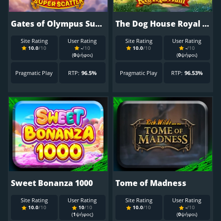
Gates of Olympus Super Scatter
The Dog House Royal Hunt
Site Rating
User Rating
Site Rating
User Rating
10.0
/10
-
/10
10.0
/10
-
/10
(
0
ψήφοι)
(
0
ψήφοι)
Pragmatic Play
RTP:
96.5%
Pragmatic Play
RTP:
96.53%
Sweet Bonanza 1000
Tome of Madness
Site Rating
User Rating
Site Rating
User Rating
10.0
/10
10
/10
10.0
/10
-
/10
(
1
ψήφος)
(
0
ψήφοι)