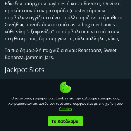
Εδώ δεν υπάρχουν paylines ή κατευθύνσεις. Οι νίκες
προκύπτουν όταν μια ομάδα (cluster) όμοιων
συμβόλων αγγίζει το ένα το άλλο οριζόντια ή κάθετα.
Συνήθως συνοδεύονται από cascading mechanics –
κάθε νίκη “εξαφανίζει” τα σύμβολα και νέα πέφτουν
στη θέση τους, δημιουργώντας αλλεπάλληλες νίκες.
Τα πιο δημοφιλή παιχνίδια είναι: Reactoonz, Sweet
Bonanza, Jammin’ Jars.
Jackpot Slots
Η πιο διαχρονική κατηγορία. Κάθε ποντάρισμα
συνεισφέρει σε ένα progressive jackpot pool, το οποίο
αυξάνεται όσο περισσότεροι παίκτες συμμετέχουν. Το
Ο ιστότοπος χρησιμοποιεί Cookies για την καλύτερη εμπειρία σας.
μεγάλο έπαθλο μπορεί να ενεργοποιηθεί τυχαία ή
Χρησιμοποιώντας αυτόν τον ιστότοπο, συμφωνείτε με την χρήση των
Cookies
μέσα από ειδικό γύρο.
Τα πιο δημοφιλή παιχνίδια είναι: Age of the Gods,
Το Κατάλαβα!
ΔΩΡΟ* 1
ΔΩΡΟ* 2
ΔΩΡΟ* 3
ΔΩΡΟ* 4
Mega Moolah, Divine Fortune.