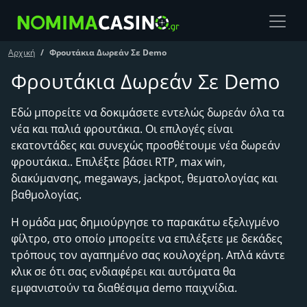
Αρχική
Φρουτάκια Δωρεάν Σε Demo
Φρουτάκια Δωρεάν Σε Demo
Εδώ μπορείτε να δοκιμάσετε εντελώς δωρεάν όλα τα
νέα και παλιά φρουτάκια. Οι επιλογές είναι
εκατοντάδες και συνεχώς προσθέτουμε νέα δωρεάν
φρουτάκια.. Επιλέξτε βάσει RTP, max win,
διακύμανσης, megaways, jackpot, θεματολογίας και
βαθμολογίας.
Η ομάδα μας δημιούργησε το παρακάτω εξελιγμένο
φίλτρο, στο οποίο μπορείτε να επιλέξετε με δεκάδες
τρόπους τον αγαπημένο σας κουλοχέρη. Απλά κάντε
κλικ σε ότι σας ενδιαφέρει και αυτόματα θα
εμφανιστούν τα διαθέσιμα demo παιχνίδια.