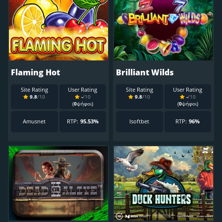
Flaming Hot
Brilliant Wilds
Site Rating
User Rating
Site Rating
User Rating
9.8
/10
-
/10
9.8
/10
-
/10
(
0
ψήφοι)
(
0
ψήφοι)
Amusnet
RTP:
95.53%
Isoftbet
RTP:
96%