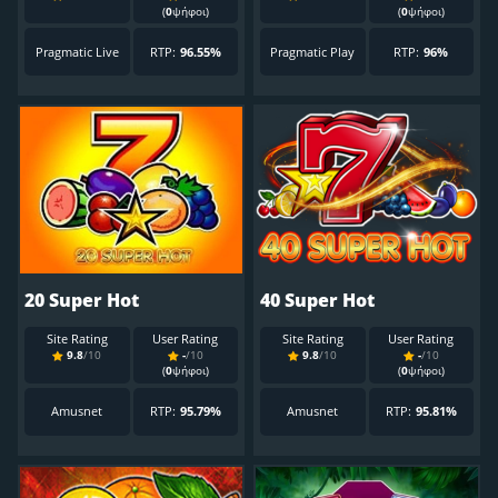
(
0
ψήφοι)
(
0
ψήφοι)
Pragmatic Live
RTP:
96.55%
Pragmatic Play
RTP:
96%
20 Super Hot
40 Super Hot
Site Rating
User Rating
Site Rating
User Rating
9.8
/10
-
/10
9.8
/10
-
/10
(
0
ψήφοι)
(
0
ψήφοι)
Amusnet
RTP:
95.79%
Amusnet
RTP:
95.81%