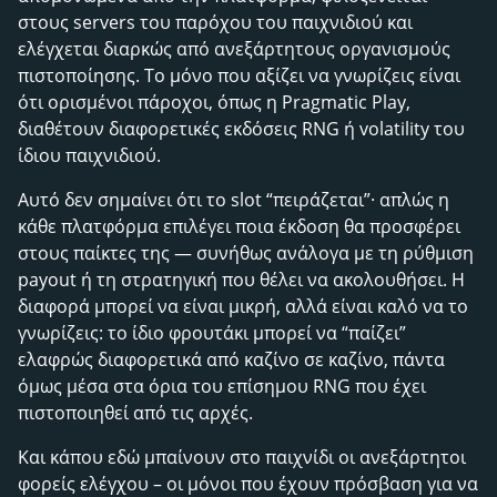
στους servers του παρόχου του παιχνιδιού και
ελέγχεται διαρκώς από ανεξάρτητους οργανισμούς
πιστοποίησης. Το μόνο που αξίζει να γνωρίζεις είναι
ότι ορισμένοι πάροχοι, όπως η Pragmatic Play,
διαθέτουν διαφορετικές εκδόσεις RNG ή volatility του
ίδιου παιχνιδιού.
Αυτό δεν σημαίνει ότι το slot “πειράζεται”· απλώς η
κάθε πλατφόρμα επιλέγει ποια έκδοση θα προσφέρει
στους παίκτες της — συνήθως ανάλογα με τη ρύθμιση
payout ή τη στρατηγική που θέλει να ακολουθήσει. Η
διαφορά μπορεί να είναι μικρή, αλλά είναι καλό να το
γνωρίζεις: το ίδιο φρουτάκι μπορεί να “παίζει”
ελαφρώς διαφορετικά από καζίνο σε καζίνο, πάντα
όμως μέσα στα όρια του επίσημου RNG που έχει
πιστοποιηθεί από τις αρχές.
Και κάπου εδώ μπαίνουν στο παιχνίδι οι ανεξάρτητοι
φορείς ελέγχου – οι μόνοι που έχουν πρόσβαση για να