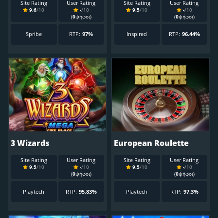
Site Rating
User Rating
Site Rating
User Rating
9.6
/10
-
/10
9.5
/10
-
/10
(
0
ψήφοι)
(
0
ψήφοι)
Spribe
RTP:
97%
Inspired
RTP:
96.44%
3 Wizards
European Roulette
Site Rating
User Rating
Site Rating
User Rating
9.5
/10
-
/10
9.5
/10
-
/10
(
0
ψήφοι)
(
0
ψήφοι)
Playtech
RTP:
95.83%
Playtech
RTP:
97.3%