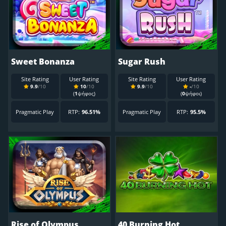
Sweet Bonanza
Sugar Rush
Site Rating
User Rating
Site Rating
User Rating
9.9
/10
10
/10
9.9
/10
-
/10
(
1
ψήφος)
(
0
ψήφοι)
Pragmatic Play
RTP:
96.51%
Pragmatic Play
RTP:
95.5%
Rise of Olympus
40 Burning Hot