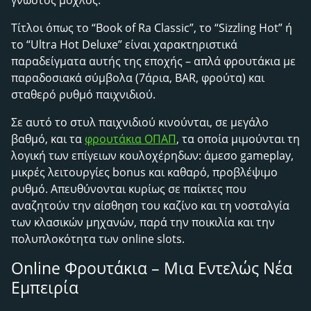
γνωστός μοχλός.
Τίτλοι όπως το “Book of Ra Classic”, το “Sizzling Hot” ή
το “Ultra Hot Deluxe” είναι χαρακτηριστικά
παραδείγματα αυτής της εποχής – απλά φρουτάκια με
παραδοσιακά σύμβολα (7άρια, BAR, φρούτα) και
σταθερό ρυθμό παιχνιδιού.
Σε αυτό το στυλ παιχνιδιού κινούνται, σε μεγάλο
βαθμό, και τα
φρουτάκια ΟΠΑΠ
, τα οποία μιμούνται τη
λογική των επίγειων κουλοχέρηδων: άμεσο gameplay,
μικρές λειτουργίες bonus και καθαρό, προβλέψιμο
ρυθμό. Απευθύνονται κυρίως σε παίκτες που
αναζητούν την αίσθηση του καζίνο και τη νοσταλγία
των κλασικών μηχανών, παρά την ποικιλία και την
πολυπλοκότητα των online slots.
Online Φρουτάκια – Μια Εντελώς Νέα
Εμπειρία