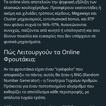
Τα online slots αποτελούν την ψηφιακή εξέλιξη των
κλασικών κουλοχέρηδων. Προσφέρουν εκατοντάδες ή
ακόμη και χιλιάδες τρόπους κέρδους, Megaways και
Cluster μηχανισμούς, εντυπωσιακά bonus, και RTP
που φτάνει συχνά το 96%–97%. Ανανεώνονται
συνεχώς, παίζονται από κινητό ή υπολογιστή και σου
δίνουν ποικιλία και ευκαιρίες που δεν υπάρχουν σε
φυσικά μηχανήματα.
Πώς Λειτουργούν τα Online
Φρουτάκια;
Αν τα φρουτάκια είχαν έναν “εγκέφαλο” που
αποφασίζει τα πάντα, αυτός θα ήταν η RNG (Random
Number Generator) – η Γεννήτρια Τυχαίων Αριθμών.
Πρόκειται για έναν πιστοποιημένο αλγόριθμο που
καθορίζει το αποτέλεσμα κάθε περιστροφής, με
απόλυτα τυχαίο τρόπο.