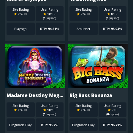
Site Rating
User Rating
Site Rating
User Rating
9.9
/10
10
/10
9.9
/10
8
/10
(
1
ψήφος)
(
1
ψήφος)
Playngo
RTP:
94.51%
Amusnet
RTP:
95.93%
Madame Destiny Megaways
Big Bass Bonanza
Site Rating
User Rating
Site Rating
User Rating
9.9
/10
10
/10
9.9
/10
-
/10
(
1
ψήφος)
(
0
ψήφοι)
Pragmatic Play
RTP:
95.7%
Pragmatic Play
RTP:
96.71%