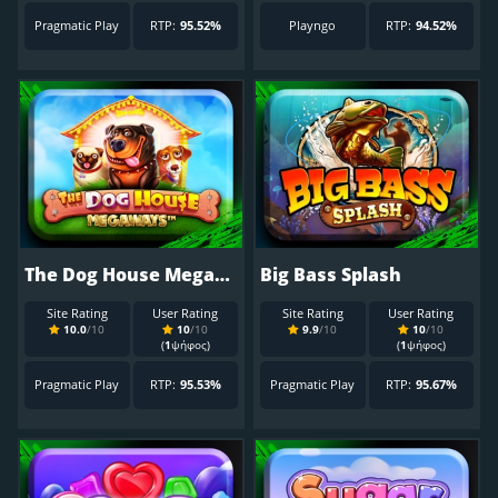
Pragmatic Play
RTP:
95.52%
Playngo
RTP:
94.52%
The Dog House Megaways
Big Bass Splash
Site Rating
User Rating
Site Rating
User Rating
10.0
/10
10
/10
9.9
/10
10
/10
(
1
ψήφος)
(
1
ψήφος)
Pragmatic Play
RTP:
95.53%
Pragmatic Play
RTP:
95.67%