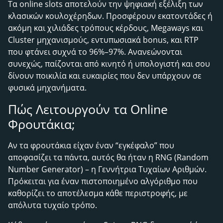
Τα online slots αποτελούν την ψηφιακή εξέλιξη των
κλασικών κουλοχέρηδων. Προσφέρουν εκατοντάδες ή
ακόμη και χιλιάδες τρόπους κέρδους, Megaways και
Cluster μηχανισμούς, εντυπωσιακά bonus, και RTP
που φτάνει συχνά το 96%–97%. Ανανεώνονται
συνεχώς, παίζονται από κινητό ή υπολογιστή και σου
δίνουν ποικιλία και ευκαιρίες που δεν υπάρχουν σε
φυσικά μηχανήματα.
Πώς Λειτουργούν τα Online
Φρουτάκια;
Αν τα φρουτάκια είχαν έναν “εγκέφαλο” που
αποφασίζει τα πάντα, αυτός θα ήταν η RNG (Random
Number Generator) – η Γεννήτρια Τυχαίων Αριθμών.
Πρόκειται για έναν πιστοποιημένο αλγόριθμο που
καθορίζει το αποτέλεσμα κάθε περιστροφής, με
απόλυτα τυχαίο τρόπο.