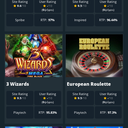
Site Rating
User Rating
Site Rating
User Rating
9.6
/10
-
/10
9.5
/10
-
/10
(
0
ψήφοι)
(
0
ψήφοι)
Spribe
RTP:
97%
Inspired
RTP:
96.44%
3 Wizards
European Roulette
Site Rating
User Rating
Site Rating
User Rating
9.5
/10
-
/10
9.5
/10
-
/10
(
0
ψήφοι)
(
0
ψήφοι)
Playtech
RTP:
95.83%
Playtech
RTP:
97.3%