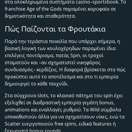
στα ολοκληρωμένα συστήματα casino–sportsbook. Το
franchise Age of the Gods παραμένει κορυφαίο σε
δημοτικότητα και σταθερότητα.
Πώς Παίζονται τα Φρουτάκια
Παρά την τεράστια ποικιλία που υπάρχει σήμερα, η
βασική λογική των κουλοχέρηδων παραμένει ίδια:
επιλέγεις ποντάρισμα, πατάς Spin, οι τροχοί
σταματούν και –αν σχηματιστεί νικηφόρος
συνδυασμός– κερδίζεις. Η διαφορά βρίσκεται στο πώς
προκύπτει αυτό το αποτέλεσμα και στο τι εμπειρία
δημιουργεί το κάθε παιχνίδι.
Στα σύγχρονα slots, το κλασικό πάτημα του spin έχει
εξελιχθεί σε διαδραστική εμπειρία γεμάτη bonus,
animations και εναλλαγές ρυθμού. Τα Wild σύμβολα
υποκαθιστούν άλλα για να σχηματίσουν νίκες, ενώ τα
Scatter ενεργοποιούν free spins, ειδικά features ή
ξεχωριστά bonus rounds.