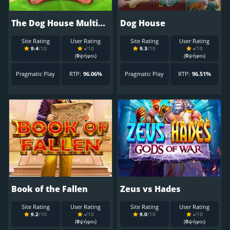
The Dog House Multihold
Dog House
Site Rating
User Rating
Site Rating
User Rating
9.4
/10
-
/10
9.3
/10
-
/10
(
0
ψήφοι)
(
0
ψήφοι)
Pragmatic Play
RTP:
96.06%
Pragmatic Play
RTP:
96.51%
Book of the Fallen
Zeus vs Hades
Site Rating
User Rating
Site Rating
User Rating
9.2
/10
-
/10
9.0
/10
-
/10
(
0
ψήφοι)
(
0
ψήφοι)