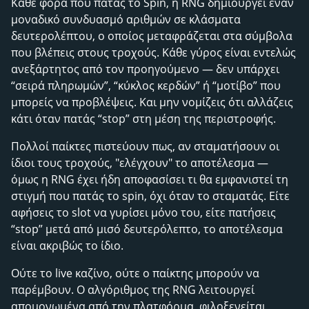
Κάθε φορά που πατάς το Spin, η RNG δημιουργεί έναν
μοναδικό συνδυασμό αριθμών σε κλάσματα
δευτερολέπτου, ο οποίος μεταφράζεται στα σύμβολα
που βλέπεις στους τροχούς. Κάθε γύρος είναι εντελώς
ανεξάρτητος από τον προηγούμενο — δεν υπάρχει
“σειρά πληρωμών”, “κύκλος κερδών” ή “μοτίβο” που
μπορείς να προβλέψεις. Και μην νομίζεις ότι αλλάζεις
κάτι όταν πατάς “stop” στη μέση της περιστροφής.
Πολλοί παίκτες πιστεύουν πως, αν σταματήσουν οι
ίδιοι τους τροχούς, "ελέγχουν" το αποτέλεσμα —
όμως η RNG έχει ήδη αποφασίσει τι θα εμφανιστεί τη
στιγμή που πατάς το spin, όχι όταν το σταματάς. Είτε
αφήσεις το slot να γυρίσει μόνο του, είτε πατήσεις
“stop” μετά από μισό δευτερόλεπτο, το αποτέλεσμα
είναι ακριβώς το ίδιο.
Ούτε το live καζίνο, ούτε ο παίκτης μπορούν να
παρέμβουν. Ο αλγόριθμος της RNG λειτουργεί
απομονωμένα από την πλατφόρμα, φιλοξενείται