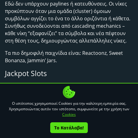
Εδώ δεν υπάρχουν paylines ή κατευθύνσεις. Οι νίκες
προκύπτουν όταν μια ομάδα (cluster) όμοιων
συμβόλων αγγίζει το ένα το άλλο οριζόντια ή κάθετα.
Συνήθως συνοδεύονται από cascading mechanics –
κάθε νίκη “εξαφανίζει” τα σύμβολα και νέα πέφτουν
στη θέση τους, δημιουργώντας αλλεπάλληλες νίκες.
Τα πιο δημοφιλή παιχνίδια είναι: Reactoonz, Sweet
Bonanza, Jammin’ Jars.
Jackpot Slots
Η πιο διαχρονική κατηγορία. Κάθε ποντάρισμα
συνεισφέρει σε ένα progressive jackpot pool, το οποίο
αυξάνεται όσο περισσότεροι παίκτες συμμετέχουν. Το
Ο ιστότοπος χρησιμοποιεί Cookies για την καλύτερη εμπειρία σας.
μεγάλο έπαθλο μπορεί να ενεργοποιηθεί τυχαία ή
Χρησιμοποιώντας αυτόν τον ιστότοπο, συμφωνείτε με την χρήση των
Cookies
μέσα από ειδικό γύρο.
Τα πιο δημοφιλή παιχνίδια είναι: Age of the Gods,
Το Κατάλαβα!
ΔΩΡΟ* 1
ΔΩΡΟ* 2
ΔΩΡΟ* 3
ΔΩΡΟ* 4
Mega Moolah, Divine Fortune.