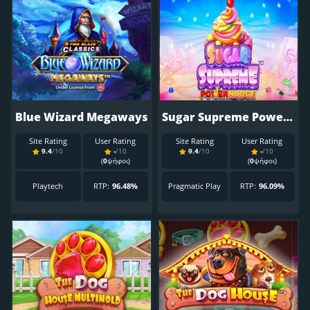
Blue Wizard Megaways
Sugar Supreme Powernudge
Site Rating
User Rating
Site Rating
User Rating
9.4
/10
-
/10
9.4
/10
-
/10
(
0
ψήφοι)
(
0
ψήφοι)
Playtech
RTP:
96.48%
Pragmatic Play
RTP:
96.09%