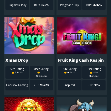
Pragmatic Play
RTP:
96.5%
Pragmatic Play
RTP:
96.07%
Xmas Drop
Fruit King Cash Respin
Site Rating
User Rating
Site Rating
User Rating
9.0
/10
-
/10
9.0
/10
-
/10
(
0
ψήφοι)
(
0
ψήφοι)
Hacksaw Gaming
RTP:
96.22%
Inspired
RTP:
95%